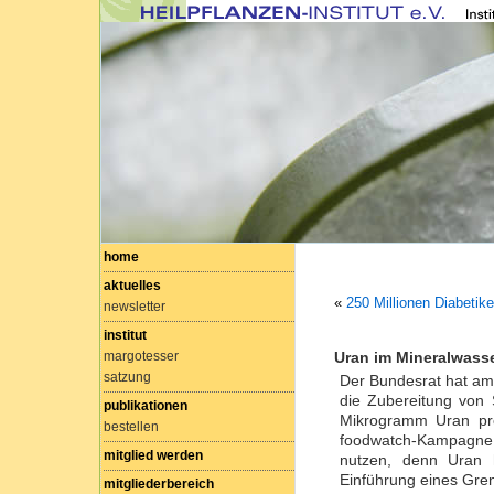
home
aktuelles
«
250 Millionen Diabetike
newsletter
institut
margotesser
Uran im Mineralwass
satzung
Der Bundesrat hat am 
die Zubereitung von 
publikationen
Mikrogramm Uran pro 
bestellen
foodwatch-Kampagne. 
mitglied werden
nutzen, denn Uran h
Einführung eines Gre
mitgliederbereich