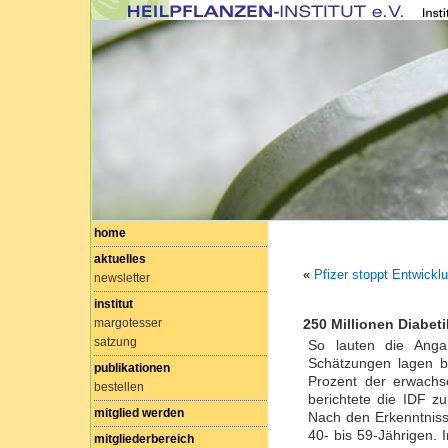
home
aktuelles
«
Pfizer stoppt Entwicklu
newsletter
institut
margotesser
250 Millionen Diabeti
satzung
So lauten die Anga
Schätzungen lagen be
publikationen
Prozent der erwachs
bestellen
berichtete die IDF z
mitglied werden
Nach den Erkenntniss
40- bis 59-Jährigen. 
mitgliederbereich