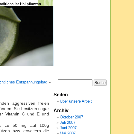
chtliches Entspannungsbad
»
Seiten
Über unsere Arbeit
enden aggressiven freien
können. Sie besitzen sogar
Archiv
ger Vitamin C und E und
Oktober 2007
Juli 2007
 bis zu 50 mg auf 100g
Juni 2007
ützen bzw. erweitern die
Mai 2007