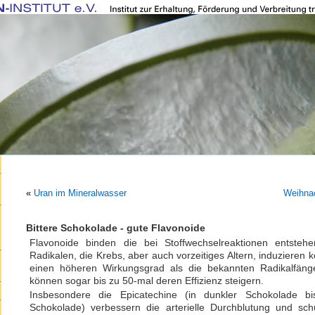
«
Uran im Mineralwasser
Weihna
Bittere Schokolade - gute Flavonoide
Flavonoide binden die bei Stoffwechselreaktionen entsteh
Radikalen, die Krebs, aber auch vorzeitiges Altern, induzieren 
einen höheren Wirkungsgrad als die bekannten Radikalfän
können sogar bis zu 50-mal deren Effizienz steigern.
Insbesondere die Epicatechine (in dunkler Schokolade
Schokolade) verbessern die arterielle Durchblutung und sch