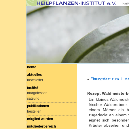
home
aktuelles
«
Ehrungsfest zum 1. Ma
newsletter
institut
margotesser
Rezept Waldmeisterb
satzung
Ein kleines Waldmeist
frischer Walderdbeer
publikationen
einem Mörser ein bi
bestellen
zugedeckt an einem w
mitglied werden
eignet sich besonde
Kräuter abseihen und
mitgliederbereich