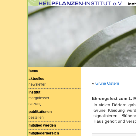
home
aktuelles
«
Grüne Ostern
newsletter
institut
margotesser
Ehrungsfest zum 1. 
satzung
In vielen Dörfern ga
Grüne Kleidung wurd
publikationen
signalisieren. Blühe
bestellen
Haus geholt und vers
mitglied werden
mitgliederbereich