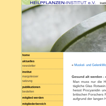
home
aktuelles
«
Muskel- und GelenkWo
newsletter
institut
margotesser
Gesund alt werden - 
satzung
Man muss nur die Hu
tägliche Glas Rotwein.
publikationen
heisst Procyanidin un
bestellen
britischen Forschers R
mitglied werden
aufgrund der langen 
mitgliederbereich