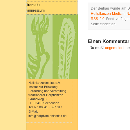
kontakt
Der Beitrag wurde am Do
impressum
Heilpflanzen-Medizin
,
Na
RSS 2.0
Feed verfolge
Seite einrichten.
Einen Kommentar 
Du mußt
angemeldet
se
Heilpflanzeninstitut e.V.
Institut zur Erhaltung,
Förderung und Verbreitung
traditioneller Heilpflanzen
Grandlweg 3
D - 82418 Seehausen
Tel. Nr. 08841 - 627 917
E-Mail:
info@heilpflanzeninstitut.de