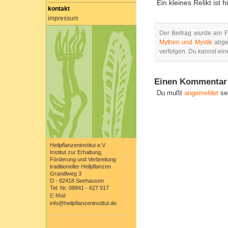
Ein kleines Relikt ist 
kontakt
impressum
Der Beitrag wurde am F
Mythen und Mystik
abgel
verfolgen. Du kannst ei
Einen Kommentar 
Du mußt
angemeldet
se
Heilpflanzeninstitut e.V.
Institut zur Erhaltung,
Förderung und Verbreitung
traditioneller Heilpflanzen
Grandlweg 3
D - 82418 Seehausen
Tel. Nr. 08841 - 627 917
E-Mail:
info@heilpflanzeninstitut.de