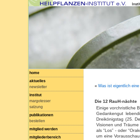
home
aktuelles
«
Was ist eigentlich ein
newsletter
institut
margotesser
Die 12 RauH-nächte
satzung
Einige vorchristliche
Gedankengut lebend
publikationen
Dreikönigstag (25. De
bestellen
Visionen und Träume 
mitglied werden
als “Los” - oder “Or
um eine Vorausschau 
mitgliederbereich