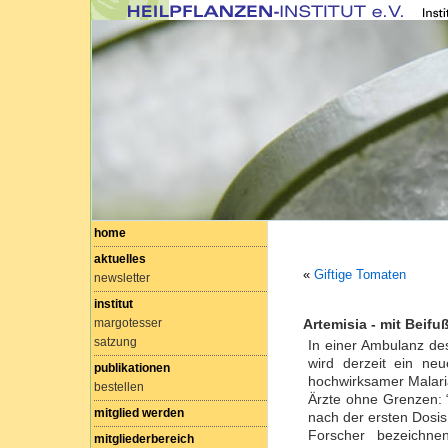
home
aktuelles
«
Giftige Tomaten
newsletter
institut
margotesser
Artemisia - mit Beifu
satzung
In einer Ambulanz des
wird derzeit ein neu
publikationen
hochwirksamer Malariak
bestellen
Ärzte ohne Grenzen: “A
mitglied werden
nach der ersten Dosis
Forscher bezeichne
mitgliederbereich