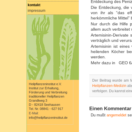
Entdeckung des Penizi
kontakt
Die Entdeckung, die v
impressum
von ihr als “das e
herkömmliche Mittel” 
Nur durch die Hilfe p
allem auch verbreitet
Artemisinin-Derivate 
verträglich und veru
Artemisinin ist eines
heilenden Köcher bere
werden.
Mehr dazu in GEO 6
Der Beitrag wurde am M
Heilpflanzeninstitut e.V.
Heilpflanzen-Medizin
abg
Institut zur Erhaltung,
verfolgen. Du kannst ei
Förderung und Verbreitung
traditioneller Heilpflanzen
Grandlweg 3
D - 82418 Seehausen
Einen Kommentar 
Tel. Nr. 08841 - 627 917
E-Mail:
Du mußt
angemeldet
se
info@heilpflanzeninstitut.de