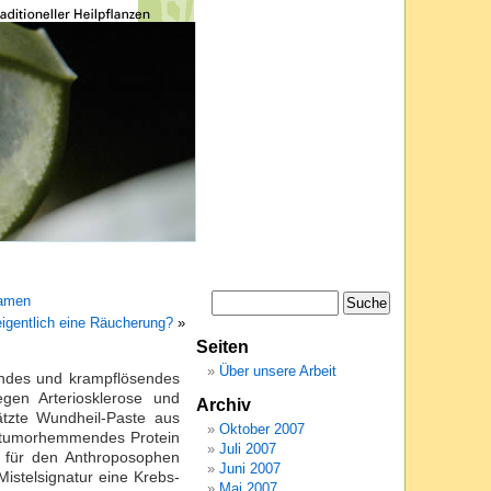
samen
eigentlich eine Räucherung?
»
Seiten
Über unsere Arbeit
kendes und krampflösendes
egen Arteriosklerose und
Archiv
ätzte Wundheil-Paste aus
Oktober 2007
n tumorhemmendes Protein
Juli 2007
e für den Anthroposophen
Juni 2007
Mistelsignatur eine Krebs-
Mai 2007