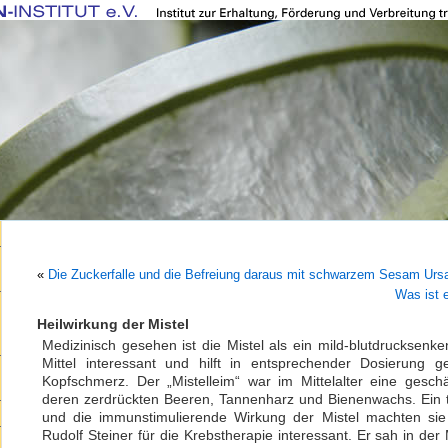
«
Die Zuckerfalle und die Befreiung daraus mit schwarzem Sesam Ur
Was ist 
Heilwirkung der Mistel
Medizinisch gesehen ist die Mistel als ein mild-blutdrucksen
Mittel interessant und hilft in entsprechender Dosierung g
Kopfschmerz. Der „Mistelleim“ war im Mittelalter eine gesch
deren zerdrückten Beeren, Tannenharz und Bienenwachs. Ei
und die immunstimulierende Wirkung der Mistel machten si
Rudolf Steiner für die Krebstherapie interessant. Er sah in der 