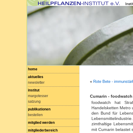
home
aktuelles
«
Rote Bete - immunstä
newsletter
institut
margotesser
Cumarin - foodwatch 
satzung
foodwatch hat Stra
Handelsketten Metro 
publikationen
den Bund für Lebens
bestellen
Lebensmittelindustrie.
mitglied werden
zimthaltige Lebensmit
mit Cumarin belastet 
mitgliederbereich