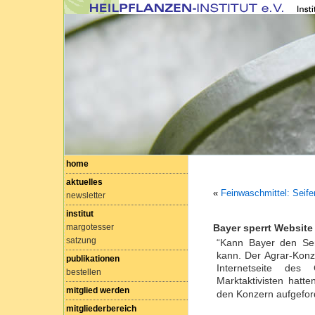
home
aktuelles
«
Feinwaschmittel: Seife
newsletter
institut
margotesser
Bayer sperrt Websit
satzung
“Kann Bayer den Serv
kann. Der Agrar-Konz
publikationen
Internetseite des
bestellen
Marktaktivisten hatt
mitglied werden
den Konzern aufgefor
mitgliederbereich