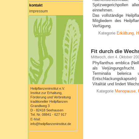
Spitzwegerichpollen all
kontakt
einnehmen.
impressum
Das vollständige Heilpfl
Mitgliedern des Heilpfla
Verfügung.
Kategorie
Erkältung
,
H
Fit durch die Wech
Mittwoch, den 4. Oktober 20
Phyllanthus emblica (Nell
als Verjüngungsfrucht.
Terminalia belerica
Entschlackungskapseln)
Vitalität und lindert Wec
Heilpflanzeninstitut e.V.
Kategorie
Menopause
,
Institut zur Erhaltung,
Förderung und Verbreitung
traditioneller Heilpflanzen
Grandlweg 3
D - 82418 Seehausen
Tel. Nr. 08841 - 627 917
E-Mail:
info@heilpflanzeninstitut.de